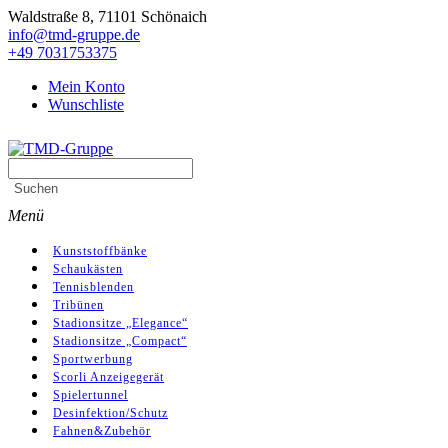
Skip
Waldstraße 8, 71101 Schönaich
to
info@tmd-gruppe.de
content
+49 7031753375
Mein Konto
Wunschliste
Search
TMD-Gruppe
for:
Suchen
Primary
Menü
Menu
Kunststoffbänke
Schaukästen
Tennisblenden
Tribünen
Stadionsitze „Elegance“
Stadionsitze „Compact“
Sportwerbung
Scorli Anzeigegerät
Spielertunnel
Desinfektion/Schutz
Fahnen&Zubehör