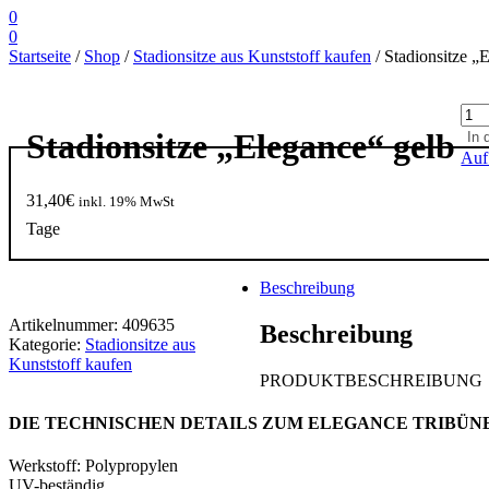
0
0
Startseite
/
Shop
/
Stadionsitze aus Kunststoff kaufen
/ Stadionsitze „
Stad
"El
Stadionsitze „Elegance“ gelb
In 
gel
Auf
Men
31,40
€
inkl. 19% MwSt
Tage
Beschreibung
Artikelnummer:
409635
Beschreibung
Kategorie:
Stadionsitze aus
Kunststoff kaufen
PRODUKTBESCHREIBUNG
DIE TECHNISCHEN DETAILS ZUM ELEGANCE TRIBÜN
Werkstoff: Polypropylen
UV-beständig