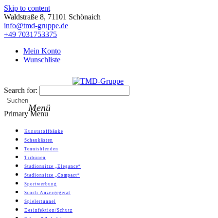
Skip to content
Waldstraße 8, 71101 Schönaich
info@tmd-gruppe.de
+49 7031753375
Mein Konto
Wunschliste
Search for:
TMD-Gruppe
Suchen
Menü
Primary Menu
Kunststoffbänke
Schaukästen
Tennisblenden
Tribünen
Stadionsitze „Elegance“
Stadionsitze „Compact“
Sportwerbung
Scorli Anzeigegerät
Spielertunnel
Desinfektion/Schutz