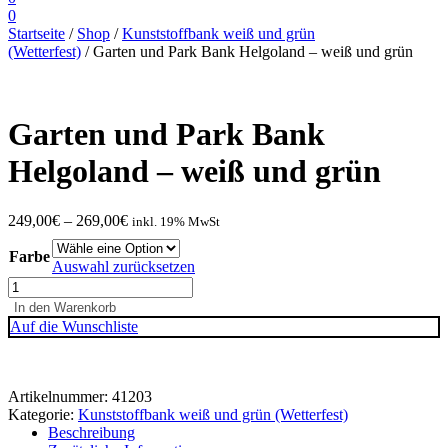
0
Startseite
/
Shop
/
Kunststoffbank weiß und grün
(Wetterfest)
/ Garten und Park Bank Helgoland – weiß und grün
Garten und Park Bank
Helgoland – weiß und grün
249,00
€
–
269,00
€
inkl. 19% MwSt
Farbe
Auswahl zurücksetzen
Garten
und
In den Warenkorb
Park
Auf die Wunschliste
Bank
Helgoland
-
weiß
Artikelnummer:
41203
und
Kategorie:
Kunststoffbank weiß und grün (Wetterfest)
grün
Beschreibung
Menge