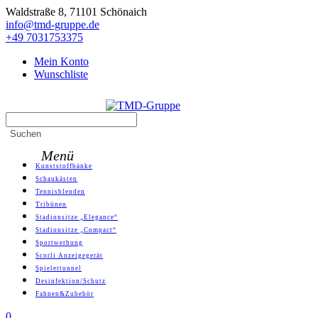
Skip
Waldstraße 8, 71101 Schönaich
to
info@tmd-gruppe.de
content
+49 7031753375
Mein Konto
Wunschliste
Search
TMD-Gruppe
for:
Suchen
Menü
Primary
Kunststoffbänke
Menu
Schaukästen
Tennisblenden
Tribünen
Stadionsitze „Elegance“
Stadionsitze „Compact“
Sportwerbung
Scorli Anzeigegerät
Spielertunnel
Desinfektion/Schutz
Fahnen&Zubehör
0