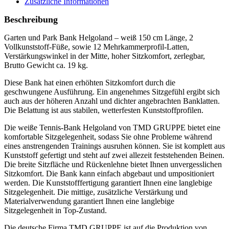
Zusätzliche Informationen
Beschreibung
Garten und Park Bank Helgoland – weiß 150 cm Länge, 2
Vollkunststoff-Füße, sowie 12 Mehrkammerprofil-Latten,
Verstärkungswinkel in der Mitte, hoher Sitzkomfort, zerlegbar,
Brutto Gewicht ca. 19 kg.
Diese Bank hat einen erhöhten Sitzkomfort durch die
geschwungene Ausführung. Ein angenehmes Sitzgefühl ergibt sich
auch aus der höheren Anzahl und dichter angebrachten Banklatten.
Die Belattung ist aus stabilen, wetterfesten Kunststoffprofilen.
Die weiße Tennis-Bank Helgoland von TMD GRUPPE bietet eine
komfortable Sitzgelegenheit, sodass Sie ohne Probleme während
eines anstrengenden Trainings ausruhen können. Sie ist komplett aus
Kunststoff gefertigt und steht auf zwei allezeit feststehenden Beinen.
Die breite Sitzfläche und Rückenlehne bietet Ihnen unvergesslichen
Sitzkomfort. Die Bank kann einfach abgebaut und umpositioniert
werden. Die Kunststofffertigung garantiert Ihnen eine langlebige
Sitzgelegenheit. Die mittige, zusätzliche Verstärkung und
Materialverwendung garantiert Ihnen eine langlebige
Sitzgelegenheit in Top-Zustand.
Die deutsche Firma TMD GRUPPE ist auf die Produktion von