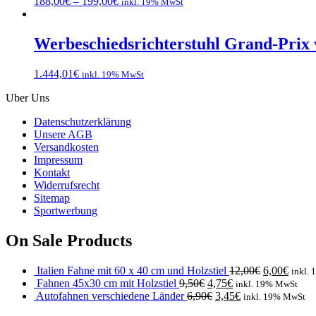
188,00
€
–
199,00
€
inkl. 19% MwSt
Werbeschiedsrichterstuhl Grand-Prix
1.444,01
€
inkl. 19% MwSt
Uber Uns
Datenschutzerklärung
Unsere AGB
Versandkosten
Impressum
Kontakt
Widerrufsrecht
Sitemap
Sportwerbung
On Sale Products
Italien Fahne mit 60 x 40 cm und Holzstiel
12,00
€
6,00
€
inkl.
Fahnen 45x30 cm mit Holzstiel
9,50
€
4,75
€
inkl. 19% MwSt
Autofahnen verschiedene Länder
6,90
€
3,45
€
inkl. 19% MwSt