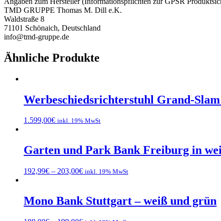
Angaben zum Hersteller (Informationspflichten zur GPSR Produktsic
TMD GRUPPE Thomas M. Dill e.K.
Waldstraße 8
71101 Schönaich, Deutschland
info@tmd-gruppe.de
Ähnliche Produkte
Werbeschiedsrichterstuhl Grand-Slam
1.599,00
€
inkl. 19% MwSt
Garten und Park Bank Freiburg in we
192,99
€
–
203,00
€
inkl. 19% MwSt
Mono Bank Stuttgart – weiß und grün