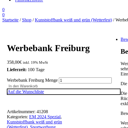
Fahnen&Zubehör
0
0
Startseite
/
Shop
/
Kunststoffbank weiß und grün (Wetterfest)
/ Werbe
Bes
Werbebank Freiburg
Be
358,00
€
inkl. 19% MwSt
Wer
seh
Lieferzeit:
100 Tage
Eins
Werbebank Freiburg Menge
Die
In den Warenkorb
Auf die Wunschliste
Die
Rüc
exk
Artikelnummer:
41208
Bes
Kategorien:
EM 2024 Spezial
,
Kunststoffbank weiß und grün
Wer
(Wetterfest)
,
Sportwerbung