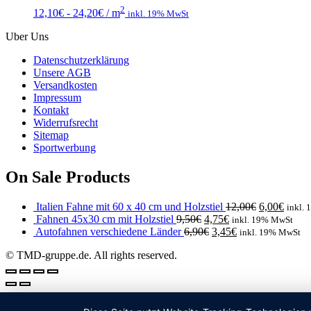
2
12,10
€
-
24,20
€
/ m
inkl. 19% MwSt
Uber Uns
Datenschutzerklärung
Unsere AGB
Versandkosten
Impressum
Kontakt
Widerrufsrecht
Sitemap
Sportwerbung
On Sale Products
Italien Fahne mit 60 x 40 cm und Holzstiel
12,00
€
6,00
€
inkl.
Fahnen 45x30 cm mit Holzstiel
9,50
€
4,75
€
inkl. 19% MwSt
Autofahnen verschiedene Länder
6,90
€
3,45
€
inkl. 19% MwSt
© TMD-gruppe.de. All rights reserved.