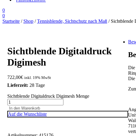
Fahnen&Zubehör
0
0
Startseite
/
Shop
/
Tennisblende, Sichtschutz nach Maß
/ Sichtblende 
Bes
Sichtblende Digitaldruck
Be
Digimesh
Die 
Rin
722,00
€
inkl. 19% MwSt
Die
Lieferzeit:
28 Tage
Zum 
Sichtblende Digitaldruck Digimesh Menge
In den Warenkorb
Ang
Auf die Wunschliste
Uni
Wal
711
ver
Artikelnummer:
415176