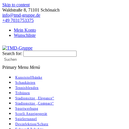
Skip to content
Waldstraße 8, 71101 Schönaich
info@tmd-gruppe.de
+49 7031753375
Mein Konto
Wunschliste
Search for:
TMD-Gruppe
Suchen
Primary Menu
Menü
Kunststoffbänke
Schaukästen
Tennisblenden
Tribünen
Stadionsitze „Elegance“
Stadionsitze „Compact“
Sportwerbung
Scorli Anzeigegerät
Spielertunnel
Desinfektion/Schutz