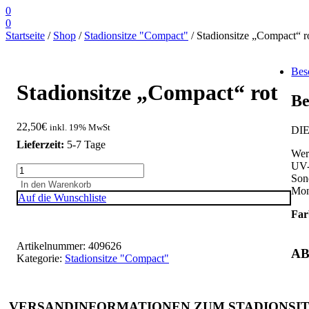
0
0
Startseite
/
Shop
/
Stadionsitze "Compact"
/ Stadionsitze „Compact“ r
Bes
Stadionsitze „Compact“ rot
Be
22,50
€
inkl. 19% MwSt
DI
Lieferzeit:
5-7 Tage
Wer
UV-
Stadionsitze
Son
"Compact"
In den Warenkorb
Mon
rot
Auf die Wunschliste
Menge
Far
Artikelnummer:
409626
AB
Kategorie:
Stadionsitze "Compact"
VERSANDINFORMATIONEN ZUM STADIONSIT