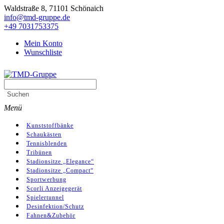
Skip
Waldstraße 8, 71101 Schönaich
to
info@tmd-gruppe.de
content
+49 7031753375
Mein Konto
Wunschliste
Search
TMD-Gruppe
for:
Suchen
Primary
Menü
Menu
Kunststoffbänke
Schaukästen
Tennisblenden
Tribünen
Stadionsitze „Elegance“
Stadionsitze „Compact“
Sportwerbung
Scorli Anzeigegerät
Spielertunnel
Desinfektion/Schutz
Fahnen&Zubehör