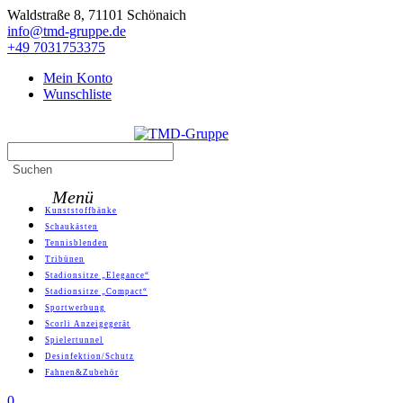
Skip
Waldstraße 8, 71101 Schönaich
to
info@tmd-gruppe.de
content
+49 7031753375
Mein Konto
Wunschliste
Search
TMD-Gruppe
for:
Suchen
Menü
Primary
Kunststoffbänke
Menu
Schaukästen
Tennisblenden
Tribünen
Stadionsitze „Elegance“
Stadionsitze „Compact“
Sportwerbung
Scorli Anzeigegerät
Spielertunnel
Desinfektion/Schutz
Fahnen&Zubehör
0