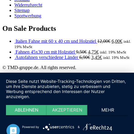
Widerrufsrecht
Sitemap
Sportwerbung
On Sale Products
Italien Fahne mit 60 x 40 cm und Holzstiel
12,00
€
6,00
€
inkl.
19% MwSt
Fahnen 45x30 cm mit Holzstiel
9,50
€
4,75
€
inkl. 19% MwSt
Autofahnen verschiedene Länder
6,90
€
3,45
€
inkl. 19% MwSt
© TMD-gruppe.de. All rights reserved.
Diese Seite nutzt Website-Tracking-Technologien von Dritten,
um ihre Dienste anzubieten, stetig zu verbessern und
Werbung entsprechend den Interessen der Nutzer
anzuzeigen.
ABLEHNEN
AKZEPTIEREN
MEHR
Um unsere Webseite für Sie optimal zu gestalten und fortlaufend verbessern zu
können, verwenden wir Cookies.
"Mehr erfahren"
Powered by
&