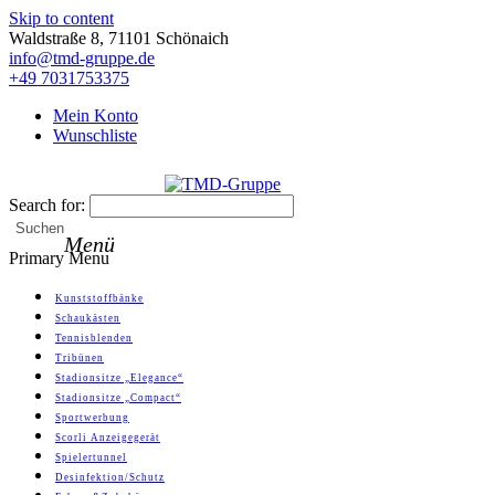
Skip to content
Waldstraße 8, 71101 Schönaich
info@tmd-gruppe.de
+49 7031753375
Mein Konto
Wunschliste
Search for:
TMD-Gruppe
Suchen
Menü
Primary Menu
Kunststoffbänke
Schaukästen
Tennisblenden
Tribünen
Stadionsitze „Elegance“
Stadionsitze „Compact“
Sportwerbung
Scorli Anzeigegerät
Spielertunnel
Desinfektion/Schutz